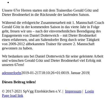
Zeige
grösseres
Unsere 67er Herren starten mit dem Trainerduo Gerald Götz und
Bild
Dieter Brodmerkel in die Rückrunde der laufenden Saison.
Während die erfolgreiche Zusammenarbeit mit 1. Mannschaft Coach
Gerald Götz in der kommenden Saison in das vierte Jahr in Folge
geht, freuen wir uns – nach der einvernehmlichen Beendigung des
Engagements von Daniel Dotterweich – mit Dieter Brodmerkel
einen erfahrenen, und am Saltendorfer Berg durch seine Tätigkeit
von 2009-2012 altbekannten Trainer für unsere 2. Mannschaft
gewonnen zu haben.
Wir bedanken uns bei Daniel Dotterweich für seine geleistete Arbeit
und wünschen Gerald Götz und Dieter Brodmerkel viel Erfolg mit
unseren 67ern!
adennerloehr
2019-01-21T18:10:26+01:00
19. Januar 2019
|
Diesen Beitrag teilen!
Facebook
X
E-
© 2017-2021 SpVgg Etzelskirchen e.V. |
Impressum
|
Login
Mail
Facebook
Instagram
Page load link
Nach
oben