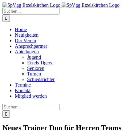
Zum
Inhalt
Suche
springen
nach:
Home
Neuigkeiten
Der Verein
Ansprechpartner
Abteilungen
Jugend
Etzels Tigers
Senioren
Turnen
Schiedsrichter
Termine
Kontakt
Mitglied werden
Suche
nach:
Neues Trainer Duo für Herren Teams