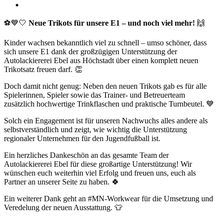
Zeige
grösseres
Bild
⚽💙🤍
Neue Trikots für unsere E1 – und noch viel mehr!
🙌
Kinder wachsen bekanntlich viel zu schnell – umso schöner, dass
sich unsere E1 dank der großzügigen Unterstützung der
Autolackiererei Ebel aus Höchstadt über einen komplett neuen
Trikotsatz freuen darf. 👏
Doch damit nicht genug: Neben den neuen Trikots gab es für alle
Spielerinnen, Spieler sowie das Trainer- und Betreuerteam
zusätzlich hochwertige Trinkflaschen und praktische Turnbeutel. 💙
Solch ein Engagement ist für unseren Nachwuchs alles andere als
selbstverständlich und zeigt, wie wichtig die Unterstützung
regionaler Unternehmen für den Jugendfußball ist.
Ein herzliches Dankeschön an das gesamte Team der
Autolackiererei Ebel für diese großartige Unterstützung! Wir
wünschen euch weiterhin viel Erfolg und freuen uns, euch als
Partner an unserer Seite zu haben. 🍀
Ein weiterer Dank geht an #MN-Workwear für die Umsetzung und
Veredelung der neuen Ausstattung. 👕