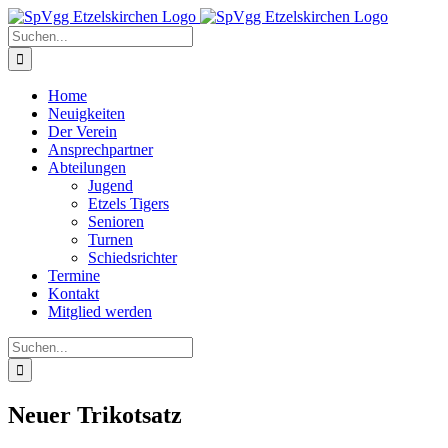
Zum
Inhalt
Suche
springen
nach:
Home
Neuigkeiten
Der Verein
Ansprechpartner
Abteilungen
Jugend
Etzels Tigers
Senioren
Turnen
Schiedsrichter
Termine
Kontakt
Mitglied werden
Suche
nach:
Neuer Trikotsatz