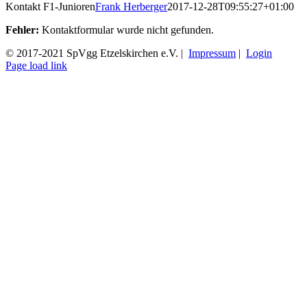
Kontakt F1-Junioren
Frank Herberger
2017-12-28T09:55:27+01:00
Fehler:
Kontaktformular wurde nicht gefunden.
© 2017-2021 SpVgg Etzelskirchen e.V. |
Impressum
|
Login
Facebook
Instagram
Page load link
Nach
oben