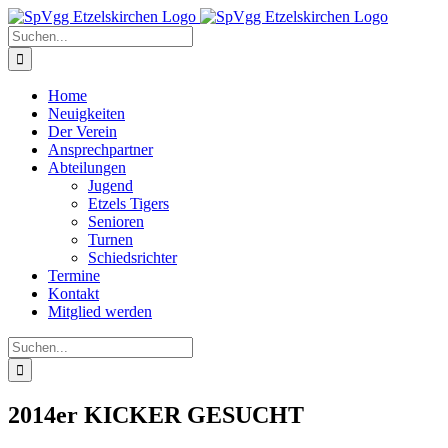
Zum
Inhalt
Suche
springen
nach:
Home
Neuigkeiten
Der Verein
Ansprechpartner
Abteilungen
Jugend
Etzels Tigers
Senioren
Turnen
Schiedsrichter
Termine
Kontakt
Mitglied werden
Suche
nach:
2014er KICKER GESUCHT