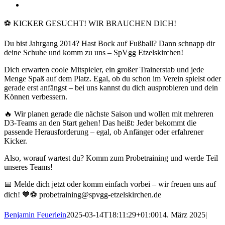
Zeige
grösseres
Bild
⚽️ KICKER GESUCHT! WIR BRAUCHEN DICH!
Du bist Jahrgang 2014? Hast Bock auf Fußball? Dann schnapp dir
deine Schuhe und komm zu uns – SpVgg Etzelskirchen!
Dich erwarten coole Mitspieler, ein großer Trainerstab und jede
Menge Spaß auf dem Platz. Egal, ob du schon im Verein spielst oder
gerade erst anfängst – bei uns kannst du dich ausprobieren und dein
Können verbessern.
🔥 Wir planen gerade die nächste Saison und wollen mit mehreren
D3-Teams an den Start gehen! Das heißt: Jeder bekommt die
passende Herausforderung – egal, ob Anfänger oder erfahrener
Kicker.
Also, worauf wartest du? Komm zum Probetraining und werde Teil
unseres Teams!
📅 Melde dich jetzt oder komm einfach vorbei – wir freuen uns auf
dich! 💙⚽
probetraining@spvgg-etzelskirchen.de
Benjamin Feuerlein
2025-03-14T18:11:29+01:00
14. März 2025
|