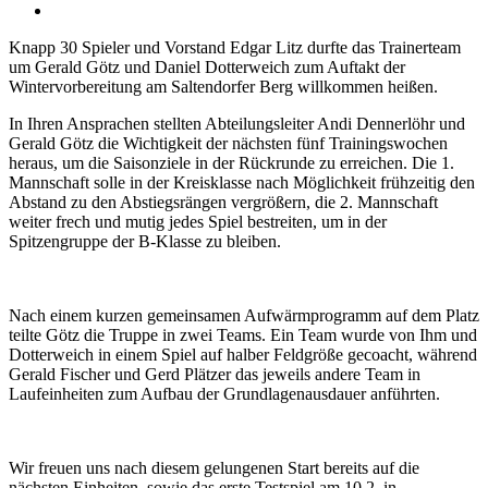
Zeige
grösseres
Knapp 30 Spieler und Vorstand Edgar Litz durfte das Trainerteam
Bild
um Gerald Götz und Daniel Dotterweich zum Auftakt der
Wintervorbereitung am Saltendorfer Berg willkommen heißen.
In Ihren Ansprachen stellten Abteilungsleiter Andi Dennerlöhr und
Gerald Götz die Wichtigkeit der nächsten fünf Trainingswochen
heraus, um die Saisonziele in der Rückrunde zu erreichen. Die 1.
Mannschaft solle in der Kreisklasse nach Möglichkeit frühzeitig den
Abstand zu den Abstiegsrängen vergrößern, die 2. Mannschaft
weiter frech und mutig jedes Spiel bestreiten, um in der
Spitzengruppe der B-Klasse zu bleiben.
Nach einem kurzen gemeinsamen Aufwärmprogramm auf dem Platz
teilte Götz die Truppe in zwei Teams. Ein Team wurde von Ihm und
Dotterweich in einem Spiel auf halber Feldgröße gecoacht, während
Gerald Fischer und Gerd Plätzer das jeweils andere Team in
Laufeinheiten zum Aufbau der Grundlagenausdauer anführten.
Wir freuen uns nach diesem gelungenen Start bereits auf die
nächsten Einheiten, sowie das erste Testspiel am 10.2. in