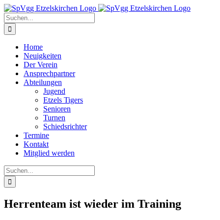
Zum
Inhalt
Suche
springen
nach:
Home
Neuigkeiten
Der Verein
Ansprechpartner
Abteilungen
Jugend
Etzels Tigers
Senioren
Turnen
Schiedsrichter
Termine
Kontakt
Mitglied werden
Suche
nach:
Herrenteam ist wieder im Training