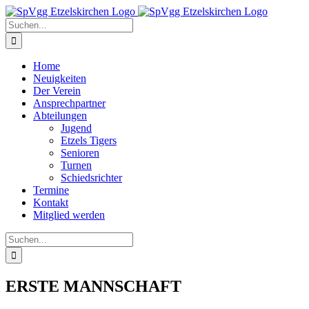
Zum
Inhalt
Suche
springen
nach:
Home
Neuigkeiten
Der Verein
Ansprechpartner
Abteilungen
Jugend
Etzels Tigers
Senioren
Turnen
Schiedsrichter
Termine
Kontakt
Mitglied werden
Suche
nach:
ERSTE MANNSCHAFT