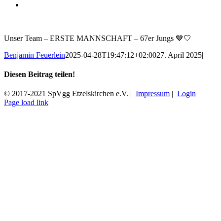
Zeige
grösseres
Bild
Unser Team – ERSTE MANNSCHAFT – 67er Jungs 💙🤍
Benjamin Feuerlein
2025-04-28T19:47:12+02:00
27. April 2025
|
Diesen Beitrag teilen!
Facebook
X
E-
© 2017-2021 SpVgg Etzelskirchen e.V. |
Impressum
|
Login
Mail
Facebook
Instagram
Page load link
Nach
oben