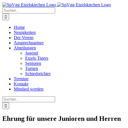
Zum
Inhalt
Suche
springen
nach:
Home
Neuigkeiten
Der Verein
Ansprechpartner
Abteilungen
Jugend
Etzels Tigers
Senioren
Turnen
Schiedsrichter
Termine
Kontakt
Mitglied werden
Suche
nach:
Ehrung für unsere Junioren und Herren