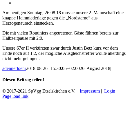
Zeige
grösseres
Am heutigen Sonntag, 26.08.18 musste unsere 2. Mannschaft eine
Bild
knappe Heimniederlage gegen die „Nordsterne“ aus
Herzogenaurach einstecken.
Die mit vielen Routiniers angetretenen Gäste führten bereits zur
Halbzeitpause mit 2:0.
Unsere 67er II verkürzten zwar durch Justin Betz kurz vor dem
Ende noch auf 1:2, der mögliche Ausgleichstreffer wollte allerdings
nicht mehr gelingen.
adennerloehr
2018-08-26T15:30:05+02:00
26. August 2018
|
Diesen Beitrag teilen!
Facebook
X
E-
© 2017-2021 SpVgg Etzelskirchen e.V. |
Impressum
|
Login
Mail
Facebook
Instagram
Page load link
Nach
oben