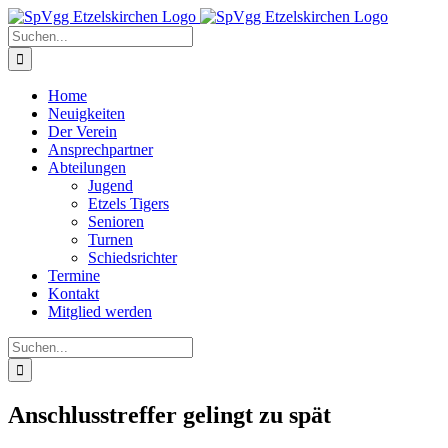
Zum
Inhalt
Suche
springen
nach:
Home
Neuigkeiten
Der Verein
Ansprechpartner
Abteilungen
Jugend
Etzels Tigers
Senioren
Turnen
Schiedsrichter
Termine
Kontakt
Mitglied werden
Suche
nach:
Anschlusstreffer gelingt zu spät